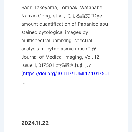
Saori Takeyama, Tomoaki Watanabe,
Nanxin Gong, et al., による論文 “Dye
amount quantification of Papanicolaou-
stained cytological images by
multispectral unmixing: spectral
analysis of cytoplasmic mucin” が
Journal of Medical Imaging, Vol. 12,
Issue 1, 017501 に掲載されました
(
https://doi.org/10.1117/1.JMI.12.1.017501
)。
2024.11.22