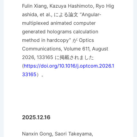
Fulin Xiang, Kazuya Hashimoto, Ryo Hig
ashida, et al., による論文 “Angular-
multiplexed animated computer
generated holograms calculation
method in hardcopy” が Optics
Communications, Volume 611, August
2026, 133165 に掲載されました
(
https://doi.org/10.1016/j.optcom.2026.1
33165
）。
2025.12.16
Nanxin Gong, Saori Takeyama,