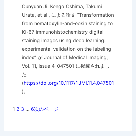
Cunyuan Ji, Kengo Oshima, Takumi
Urata, et al., による論文 “Transformation
from hematoxylin-and-eosin staining to
Ki-67 immunohistochemistry digital
staining images using deep learning:
experimental validation on the labeling
index” が Journal of Medical Imaging,
Vol. 11, Issue 4, 047501 に掲載されまし
た
(
https://doi.org/10.1117/1.JMI.11.4.047501
)。
1
2
3
…
6
次のページ