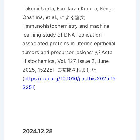
Takumi Urata, Fumikazu Kimura, Kengo
Ohshima, et al., による論文
“Immunohistochemistry and machine
learning study of DNA replication-
associated proteins in uterine epithelial
tumors and precursor lesions” が Acta
Histochemica, Vol. 127, Issue 2, June
2025, 152251 に掲載されました
(
https://doi.org/10.1016/j.acthis.2025.15
2251
)。
2024.12.28