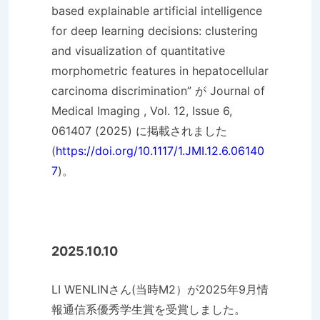
based explainable artificial intelligence
for deep learning decisions: clustering
and visualization of quantitative
morphometric features in hepatocellular
carcinoma discrimination” が Journal of
Medical Imaging , Vol. 12, Issue 6,
061407 (2025) に掲載されました
(
https://doi.org/10.1117/1.JMI.12.6.06140
7
)。
2025.10.10
LI WENLINさん(当時M2）が2025年9月情
報通信系優秀学生賞を受賞しました。