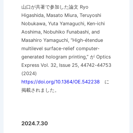
山口が共著で参加した論文 Ryo
Higashida, Masato Miura, Teruyoshi
Nobukawa, Yuta Yamaguchi, Ken-ichi
Aoshima, Nobuhiko Funabashi, and
Masahiro Yamaguchi, “High-étendue
multilevel surface-relief computer-
generated hologram printing,” が Optics
Express Vol. 32, Issue 25, 44742-44753
(2024)
https://doi.org/10.1364/OE.542238
に
掲載されました。
2024.7.30