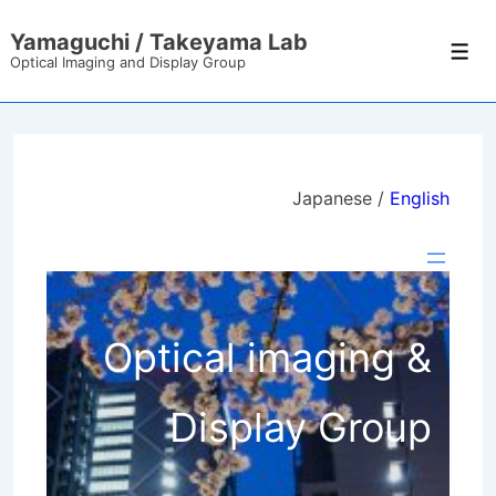
↓
Yamaguchi / Takeyama Lab
メ
メ
Optical Imaging and Display Group
ニ
イ
ュ
ン
ー
コ
ン
Japanese /
English
テ
ン
ツ
へ
ス
Optical imaging &
キ
ッ
Display Group
プ